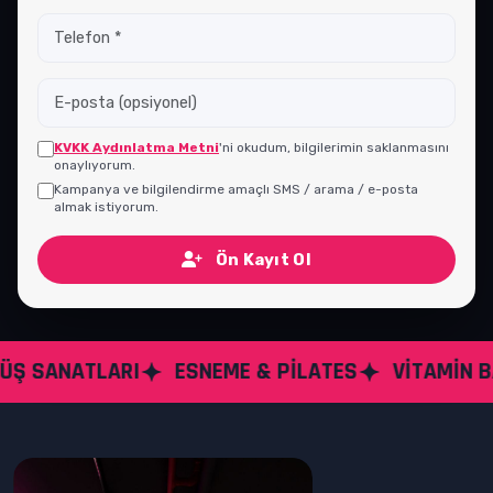
KVKK Aydınlatma Metni
'ni okudum, bilgilerimin saklanmasını
onaylıyorum.
Kampanya ve bilgilendirme amaçlı SMS / arama / e-posta
almak istiyorum.
Ön Kayıt Ol
ESNEME & PILATES
VITAMIN BAR & KAFETERYA