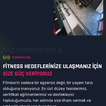
HAKKIMIZDA
Hakkımızda
F
I
T
N
E
S
S
H
E
D
E
F
L
E
R
I
N
I
Z
E
U
L
A
Ş
M
A
N
I
Z
I
Ç
I
N
S
I
Z
E
G
Ü
Ç
V
E
R
I
Y
O
R
U
Z
Fitness'ın sadece bir egzersiz değil, bir yaşam tarzı
olduğuna inanıyoruz. En üst düzey tesislerimiz,
sertifikalı eğitmenlerimiz ve destekleyici
topluluğumuzla, her adımda size ilham vermek ve