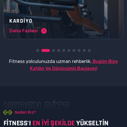
KARDIYO
Daha Fazlası
Fitness yolculunuzda uzman rehberlik.
Bugün Bize
Katılın Ve Dönüşümü Başlayın!
NEDEN BIZ?
Neden Biz?
F
I
T
N
E
S
S
'
I
E
N
I
Y
I
Ş
E
K
I
L
D
E
Y
Ü
K
S
E
L
T
I
N