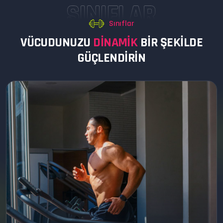
SINIFLAR
Sınıflar
V
Ü
C
U
D
U
N
U
Z
U
D
I
N
A
M
I
K
B
I
R
Ş
E
K
I
L
D
E
G
Ü
Ç
L
E
N
D
I
R
I
N