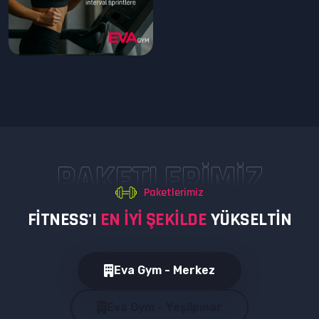
PAKETLERIMIZ
Paketlerimiz
F
I
T
N
E
S
S
'
I
E
N
I
Y
I
Ş
E
K
I
L
D
E
Y
Ü
K
S
E
L
T
I
N
Eva Gym - Merkez
Eva Gym - Yeşilpınar